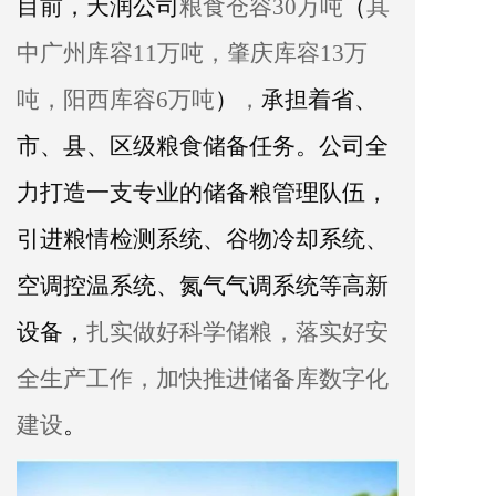
目前，
天润
公司
粮食仓容30万吨
（
其
中广州库容11万吨，肇庆库容13万
吨，阳西库容6万吨
）
，
承担
着
省、
市、县、区级粮食储备任务
。
公司全
力
打造
一支专业的储备粮管理队伍
，
引进
粮情检测系统、谷物冷却系统、
空调控温系统、氮气气调系统等
高新
设备，
扎实做好科学储粮
，
落实好安
全生产
工作
，加快
推进储备
库数字化
建设
。