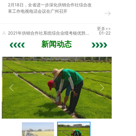
视电话会议在广州召开
2月18日，全省进一步深化供销合作社综合改
革工作电视电话会议在广州召开
更多>>
2021年供销合作社系统综合业绩考核优胜单
01-22
位名单公布
新闻动态
中华全国供销合作总社（以下简称总社）决
更多>>
定对2021年供销合作社系统综合业绩考核优
胜单位予以通报表彰
农民的产业园“南雄篇” | “三夏”进行时，南雄农事忙