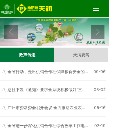
政声传递
天润要闻
全省行动，走出供销合作社保障粮食安全的
09-06
广东路径
总社下发《通知》要求全系统积极做好“三夏”
06-02
生产工作
广州市委常委会召开会议 全力推动农业农村
05-16
现代化迈出新步伐
全省进一步深化供销合作社综合改革工作电
02-19