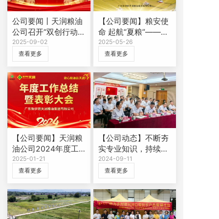
公司要闻丨天润粮油
【公司要闻】粮安使
公司召开“双创行动
命 起航“夏粮”——天
2025”誓师动员大会
2025-09-02
润粮油公司召开“夏
2025-05-26
粮行动2025”动员大
查看更多
查看更多
会
【公司要闻】天润粮
【公司动态】不断夯
油公司2024年度工
实专业知识，持续提
作总结暨表彰大会圆
2025-01-21
升综合能力——天润
2024-09-11
满举行
公司开展法律及财务
查看更多
查看更多
知识专题培训