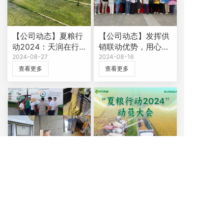
【公司动态】夏粮行
【公司动态】发挥供
动2024：天润在行
销联动优势，用心用
动，保障夏粮抢收
2024-08-27
情携手助力消费帮扶
2024-08-16
查看更多
查看更多
【公司动态】天润粮
【公司动态】天润粮
油公司“夏粮行动
油公司“夏粮行动
2024”正全面铺开
2024-07-09
2024”正全面铺开
2024-07-09
查看更多
查看更多
1
2
3
4
5
...