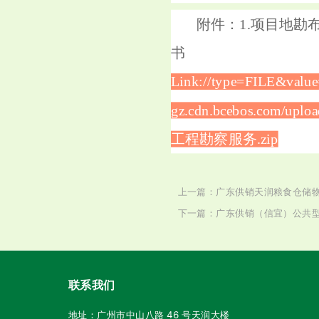
附件：1.项目地勘
书
Link://type=FILE&value=
gz.cdn.bcebos.com
工程勘察服务.zip
上一篇：广东供销天润粮食仓储
下一篇：广东供销（信宜）公共
联系我们
地址：广州市中山八路 46 号天润大楼