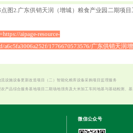
布点图2.广东供销天润（增城）粮食产业园二期项
https://aipage-resource-
/upload/a6c5fa3006a252f/1776670573576/
物流设施设备更新改造项目（二）智能化粮库设备采购项目监理服务
型农产品综合服务基地项目二期场地强夯及大米加工车间地基与基础检测、基
微信公众号