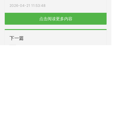
2026-04-21 11:53:48
点击阅读更多内容
下一篇
广东供销天润（增城）粮食产业园二期项目工程勘
察服务中标公示
上一篇
广东供销天润（丰顺）粮食全程社会化服务中心项
目临时电安装工程（新装250KVA临变工程）服务
中标公示