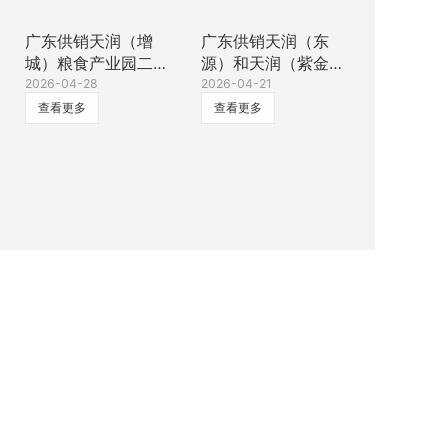
广东供销天润（增
广东供销天润（东
城）粮食产业园二期
源）和天润（紫金）
项目工程勘察服务中
2026-04-28
粮食全程社会化服务
2026-04-21
标公示
中心项目监理服务
查看更多
查看更多
【标段2】广东天润
（紫金）粮食全程社
会化服务中心项目中
标公示
广东供销天润（东
广东供销（信宜）公
源）和天润（紫金）
共型农产品综合服务
粮食全程社会化服务
2026-04-21
基地项目二期场地强
2026-04-21
中心项目监理服务
夯及大米加工车间地
查看更多
查看更多
【标段1】广东天润
基与基础检测、基坑
（东源）粮食全程社
监测服务中标公示
1
2
会化服务中心项目中
标公示
广东新供销天润粮油集团有限公司 粤ICP备11043580号
粤公网