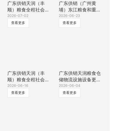
广东供销天润（丰
广东供销（广州黄
顺）粮食全程社会化
埔）东江粮食和重要
服务中心项目地基与
2026-07-02
农产品仓储物流集散
2026-06-23
基础检测服务中标公
中心项目楼房仓基础
查看更多
查看更多
示
检测服务中标公示
广东供销天润（丰
广东供销天润粮食仓
顺）粮食全程社会化
储物流设施设备更新
服务中心项目临时电
2026-06-16
改造项目(二)智能化
2026-06-04
安装工程（新装
粮库设备采购项目全
查看更多
查看更多
250KVA临变工程）
程监理服务中标公示
服务中标公示